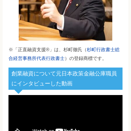
※「正直融資支援®」は、杉町徹氏（
杉町行政書士総
合経営事務所代表行政書士
）の登録商標です。
創業融資について元日本政策金融公庫職員
にインタビューした動画